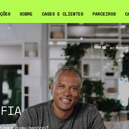
ÇÕES
SOBRE
CASES E CLIENTES
PARCEIROS
C
ERVABILIDADE
CASES
ERSEGURANÇA PARA
CLIENTES
RESAS
VIÇOS GERENCIADOS DE
LD SERVICE
RAESTRUTURA DE TI
LFIA
o para
o seu negócio?