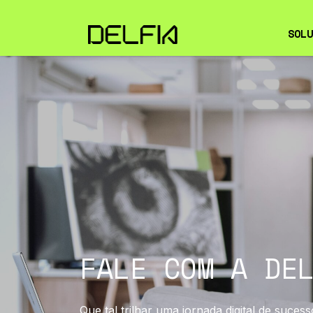
SOLU
OBS
CIB
EMP
SER
TI
FIE
INF
FALE COM A DE
Que tal trilhar
um
a jornada digital
de sucess