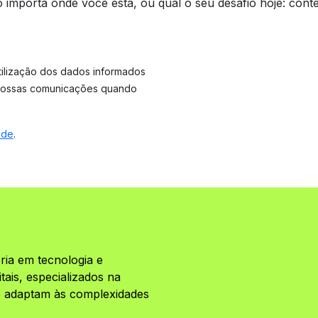
o importa onde você está, ou qual o seu desafio hoje: con
tilização dos dados informados
 nossas comunicações quando
ade
.
ria em tecnologia e
ais, especializados na
se adaptam às complexidades