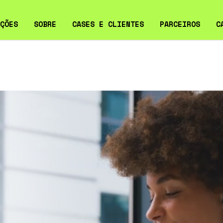
ÇÕES
SOBRE
CASES E CLIENTES
PARCEIROS
C
ERVABILIDADE
CASES
ERSEGURANÇA PARA
CLIENTES
RESAS
VIÇOS GERENCIADOS DE
LD SERVICE
RAESTRUTURA DE TI