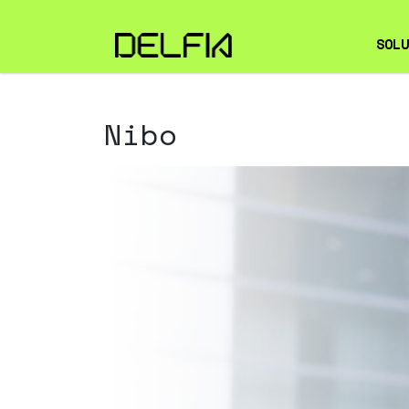
SOLU
OBS
Nibo
CIB
EMP
SER
TI
FIE
INF