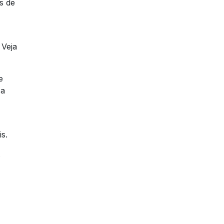
s de
 Veja
e
 a
s.
s