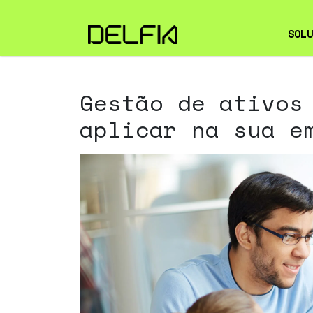
SOLU
OBS
Gestão de ativos
CIB
aplicar na sua e
EMP
SER
TI
FIE
INF