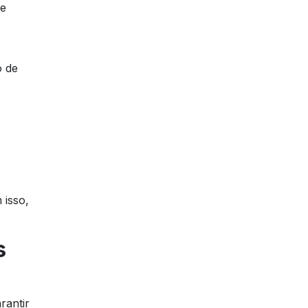
ue
o de
 isso,
s
rantir