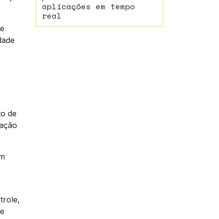
aplicações em tempo
real
te
dade
to de
zação
am
trole,
 e