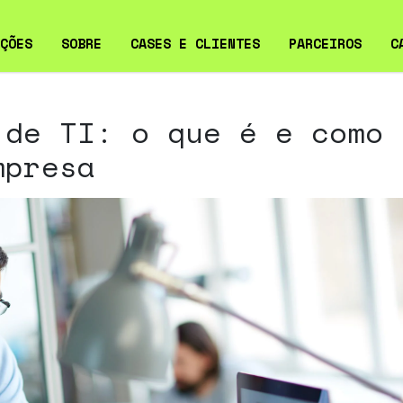
ÇÕES
SOBRE
CASES E CLIENTES
PARCEIROS
C
ERVABILIDADE
CASES
 de TI: o que é e como
ERSEGURANÇA PARA
CLIENTES
mpresa
RESAS
VIÇOS GERENCIADOS DE
LD SERVICE
RAESTRUTURA DE TI