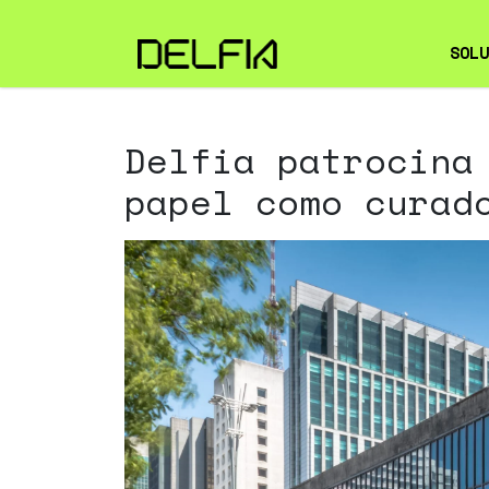
SOLU
OBS
Delfia patrocina
CIB
papel como curad
EMP
SER
TI
FIE
INF