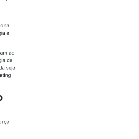
iona
ia e
igam ao
gia de
da seja
eting
o
orça