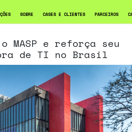
ÇÕES
SOBRE
CASES E CLIENTES
PARCEIROS
C
ERVABILIDADE
CASES
 o MASP e reforça seu
ERSEGURANÇA PARA
CLIENTES
ora de TI no Brasil
RESAS
VIÇOS GERENCIADOS DE
LD SERVICE
RAESTRUTURA DE TI