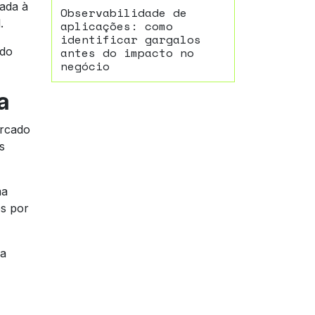
hada à
Observabilidade de
.
aplicações: como
identificar gargalos
antes do impacto no
ndo
negócio
a
ercado
s
ma
os por
ma