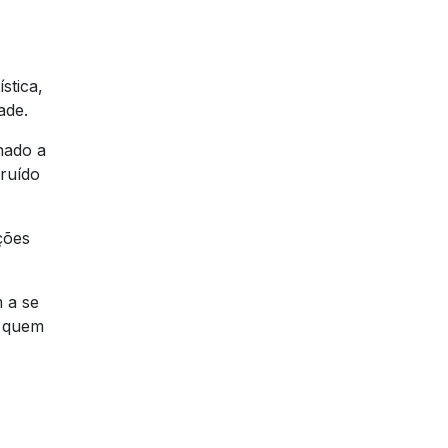
stica,
ade.
hado a
truído
ções
 a se
a quem