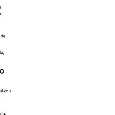
a
e
 de
de,
do
alizou
e
da,