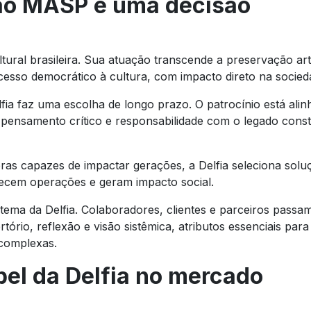
 ao MASP é uma decisão
ural brasileira. Sua atuação transcende a preservação artí
esso democrático à cultura, com impacto direto na socied
fia faz uma escolha de longo prazo. O patrocínio está alin
, pensamento crítico e responsabilidade com o legado cons
as capazes de impactar gerações, a Delfia seleciona solu
lecem operações e geram impacto social.
ema da Delfia. Colaboradores, clientes e parceiros passam
ório, reflexão e visão sistêmica, atributos essenciais par
 complexas.
pel da Delfia no mercado